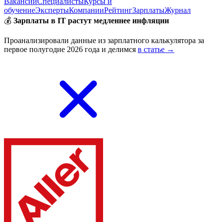
Вакансии
Специалисты
Курсы и
обучение
Эксперты
Компании
Рейтинг
Зарплаты
Журнал
💰
Зарплаты в IT растут медленнее инфляции
Проанализировали данные из зарплатного калькулятора за
первое полугодие 2026 года и делимся
в статье →