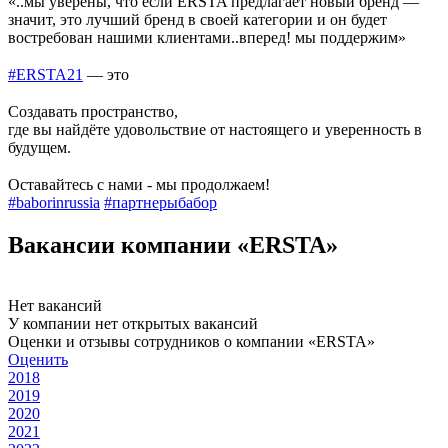
«..мы уверены, что если ERSTA предлагает новый бренд —
значит, это лучший бренд в своей категории и он будет
востребован нашими клиентами..вперед! мы поддержим»
⠀
#ERSTA21
— это
⠀
Создавать пространство,
где вы найдёте удовольствие от настоящего и уверенность в
будущем.
⠀
Оставайтесь с нами - мы продолжаем!
#baborinrussia
#партнерыбабор
Вакансии компании «ERSTA»
Нет вакансий
У компании нет открытых вакансий
Оценки и отзывы сотрудников о компании «ERSTA»
Оценить
2018
2019
2020
2021