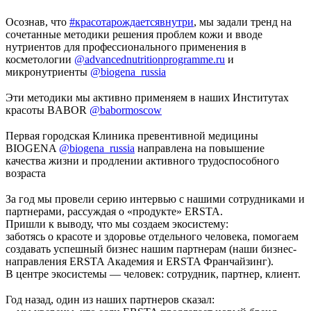
⠀
Осознав, что
#красотарождаетсявнутри
, мы задали тренд на
сочетанные методики решения проблем кожи и вводе
нутриентов для профессионального применения в
косметологии
@advancednutritionprogramme.ru
и
микронутриенты
@biogena_russia
⠀
Эти методики мы активно применяем в наших Институтах
красоты BABOR
@babormoscow
⠀
Первая городская Клиника превентивной медицины
BIOGENA
@biogena_russia
направлена на повышение
качества жизни и продлении активного трудоспособного
возраста
⠀
За год мы провели серию интервью с нашими сотрудниками и
партнерами, рассуждая о «продукте» ERSTA.
Пришли к выводу, что мы создаем экосистему:
заботясь о красоте и здоровье отдельного человека, помогаем
создавать успешный бизнес нашим партнерам (наши бизнес-
направления ERSTA Академия и ERSTA Франчайзинг).
В центре экосистемы — человек: сотрудник, партнер, клиент.
⠀
Год назад, один из наших партнеров сказал: