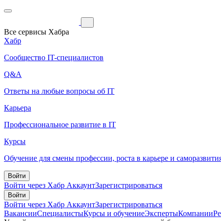
Все сервисы Хабра
Хабр
Сообщество IT-специалистов
Q&A
Ответы на любые вопросы об IT
Карьера
Профессиональное развитие в IT
Курсы
Обучение для смены профессии, роста в карьере и саморазвити
Войти
Войти через Хабр Аккаунт
Зарегистрироваться
Войти
Войти через Хабр Аккаунт
Зарегистрироваться
Вакансии
Специалисты
Курсы и обучение
Эксперты
Компании
Р