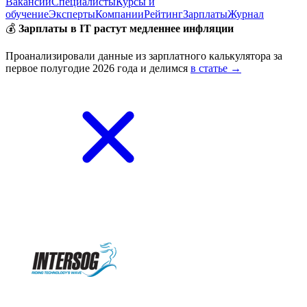
Вакансии
Специалисты
Курсы и
обучение
Эксперты
Компании
Рейтинг
Зарплаты
Журнал
💰
Зарплаты в IT растут медленнее инфляции
Проанализировали данные из зарплатного калькулятора за
первое полугодие 2026 года и делимся
в статье →