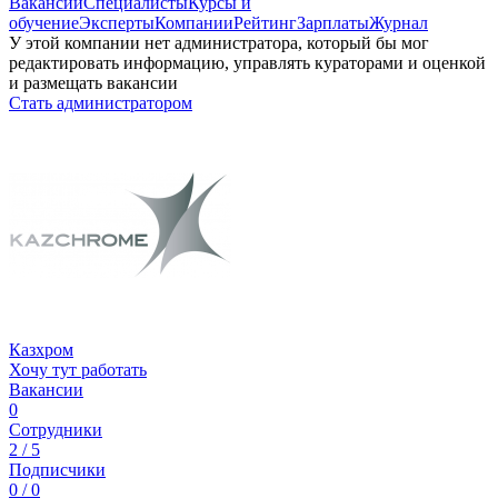
Вакансии
Специалисты
Курсы и
обучение
Эксперты
Компании
Рейтинг
Зарплаты
Журнал
У этой компании нет администратора, который бы мог
редактировать информацию, управлять кураторами и оценкой
и размещать вакансии
Стать администратором
Казхром
Хочу тут работать
Вакансии
0
Сотрудники
2 / 5
Подписчики
0 / 0