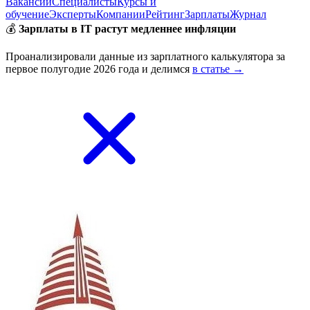
Вакансии
Специалисты
Курсы и
обучение
Эксперты
Компании
Рейтинг
Зарплаты
Журнал
💰
Зарплаты в IT растут медленнее инфляции
Проанализировали данные из зарплатного калькулятора за
первое полугодие 2026 года и делимся
в статье →