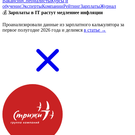
Вакансии
Специалисты
Курсы и
обучение
Эксперты
Компании
Рейтинг
Зарплаты
Журнал
💰
Зарплаты в IT растут медленнее инфляции
Проанализировали данные из зарплатного калькулятора за
первое полугодие 2026 года и делимся
в статье →