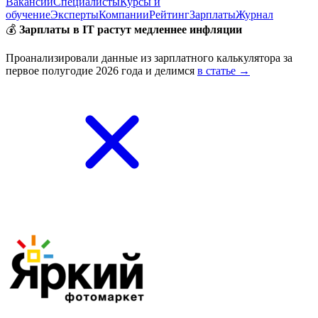
Вакансии
Специалисты
Курсы и
обучение
Эксперты
Компании
Рейтинг
Зарплаты
Журнал
💰
Зарплаты в IT растут медленнее инфляции
Проанализировали данные из зарплатного калькулятора за
первое полугодие 2026 года и делимся
в статье →