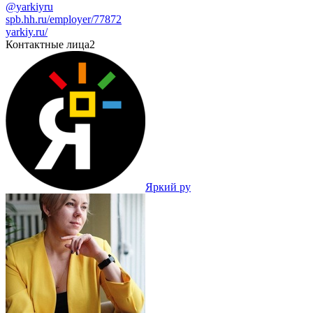
@yarkiyru
spb.hh.ru/employer/77872
yarkiy.ru/
Контактные лица
2
Яркий ру