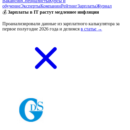
Вакансии
Специалисты
Курсы и
обучение
Эксперты
Компании
Рейтинг
Зарплаты
Журнал
💰
Зарплаты в IT растут медленнее инфляции
Проанализировали данные из зарплатного калькулятора за
первое полугодие 2026 года и делимся
в статье →