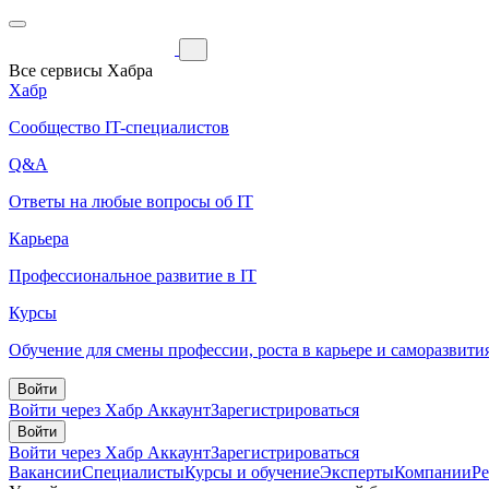
Все сервисы Хабра
Хабр
Сообщество IT-специалистов
Q&A
Ответы на любые вопросы об IT
Карьера
Профессиональное развитие в IT
Курсы
Обучение для смены профессии, роста в карьере и саморазвити
Войти
Войти через Хабр Аккаунт
Зарегистрироваться
Войти
Войти через Хабр Аккаунт
Зарегистрироваться
Вакансии
Специалисты
Курсы и обучение
Эксперты
Компании
Р