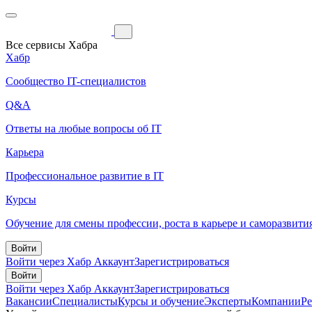
Все сервисы Хабра
Хабр
Сообщество IT-специалистов
Q&A
Ответы на любые вопросы об IT
Карьера
Профессиональное развитие в IT
Курсы
Обучение для смены профессии, роста в карьере и саморазвити
Войти
Войти через Хабр Аккаунт
Зарегистрироваться
Войти
Войти через Хабр Аккаунт
Зарегистрироваться
Вакансии
Специалисты
Курсы и обучение
Эксперты
Компании
Р