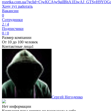
rozetka.com.ua/?gclid=CjwKCAjw9aiIBhA1EiwAJ_GTSvH9
Хочу тут работать
Вакансии
0
Сотрудники
2 / 4
Подписчики
0 / 0
Размер компании
От 10 до 100 человек
Контактные лица
1
Сергей Негоденко
Нет информации
Компания пока ничего не рассказала о себе