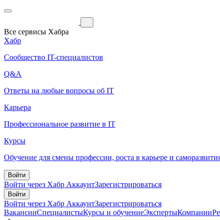
Все сервисы Хабра
Хабр
Сообщество IT-специалистов
Q&A
Ответы на любые вопросы об IT
Карьера
Профессиональное развитие в IT
Курсы
Обучение для смены профессии, роста в карьере и саморазвити
Войти
Войти через Хабр Аккаунт
Зарегистрироваться
Войти
Войти через Хабр Аккаунт
Зарегистрироваться
Вакансии
Специалисты
Курсы и обучение
Эксперты
Компании
Р