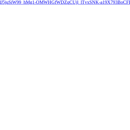
YOGdJ5juSiW99_hMg1-OMWHGfWDZqCUjl_lTvxSNK-a19X793Bo