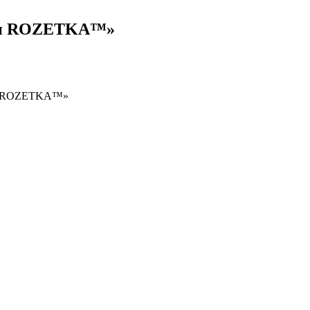
зин ROZETKA™»
зин ROZETKA™»