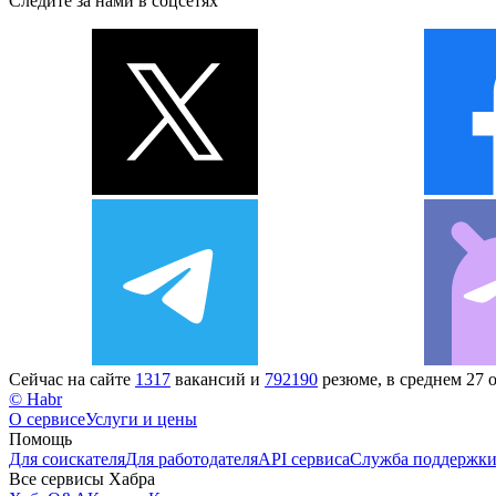
Следите за нами в соцсетях
Сейчас на сайте
1317
вакансий и
792190
резюме, в среднем 27 
© Habr
О сервисе
Услуги и цены
Помощь
Для соискателя
Для работодателя
API сервиса
Служба поддержк
Все сервисы Хабра