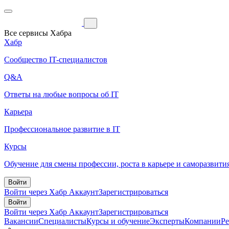
Все сервисы Хабра
Хабр
Сообщество IT-специалистов
Q&A
Ответы на любые вопросы об IT
Карьера
Профессиональное развитие в IT
Курсы
Обучение для смены профессии, роста в карьере и саморазвити
Войти
Войти через Хабр Аккаунт
Зарегистрироваться
Войти
Войти через Хабр Аккаунт
Зарегистрироваться
Вакансии
Специалисты
Курсы и обучение
Эксперты
Компании
Р