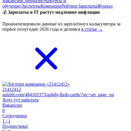
Вакансии
Специалисты
Курсы и
обучение
Эксперты
Компании
Рейтинг
Зарплаты
Журнал
💰
Зарплаты в IT растут медленнее инфляции
Проанализировали данные из зарплатного калькулятора за
первое полугодие 2026 года и делимся
в статье →
21412412
quizlet.com/484102373/asfghj-flash-cards/?src=set_page_ssr
Хочу тут работать
Вакансии
0
Сотрудники
1 / 1
Подписчики