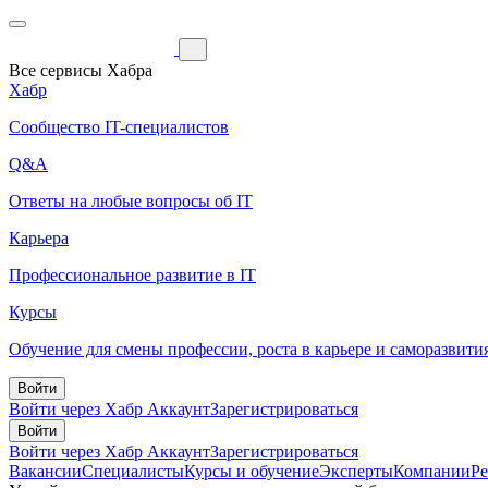
Все сервисы Хабра
Хабр
Сообщество IT-специалистов
Q&A
Ответы на любые вопросы об IT
Карьера
Профессиональное развитие в IT
Курсы
Обучение для смены профессии, роста в карьере и саморазвити
Войти
Войти через Хабр Аккаунт
Зарегистрироваться
Войти
Войти через Хабр Аккаунт
Зарегистрироваться
Вакансии
Специалисты
Курсы и обучение
Эксперты
Компании
Р