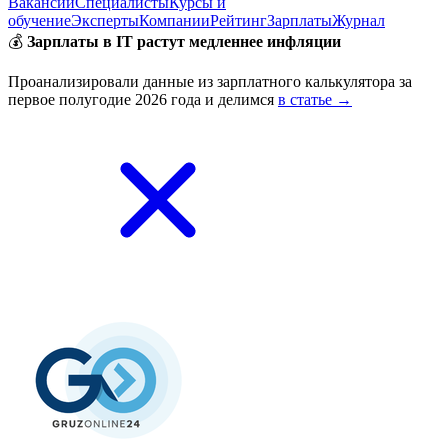
Вакансии
Специалисты
Курсы и
обучение
Эксперты
Компании
Рейтинг
Зарплаты
Журнал
💰
Зарплаты в IT растут медленнее инфляции
Проанализировали данные из зарплатного калькулятора за
первое полугодие 2026 года и делимся
в статье →