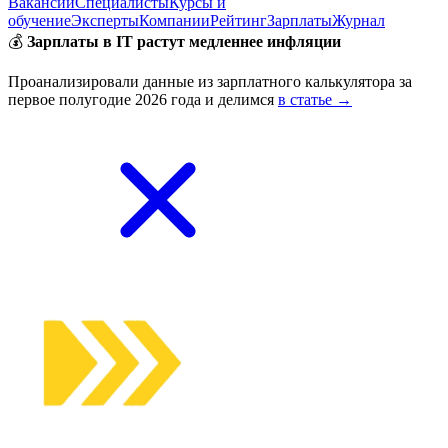
Вакансии
Специалисты
Курсы и
обучение
Эксперты
Компании
Рейтинг
Зарплаты
Журнал
💰
Зарплаты в IT растут медленнее инфляции
Проанализировали данные из зарплатного калькулятора за
первое полугодие 2026 года и делимся
в статье →