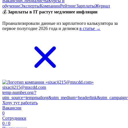
Вакансии
Специалисты
Курсы и
обучение
Эксперты
Компании
Рейтинг
Зарплаты
Журнал
💰
Зарплаты в IT растут медленнее инфляции
Проанализировали данные из зарплатного калькулятора за
первое полугодие 2026 года и делимся
в статье →
sixacij215@mxcdd.com
temp-number.org/?
utm_source=tempmailorg&utm_medium=headerlink&utm_campaign
Хочу тут работать
Вакансии
0
Сотрудники
0 / 0