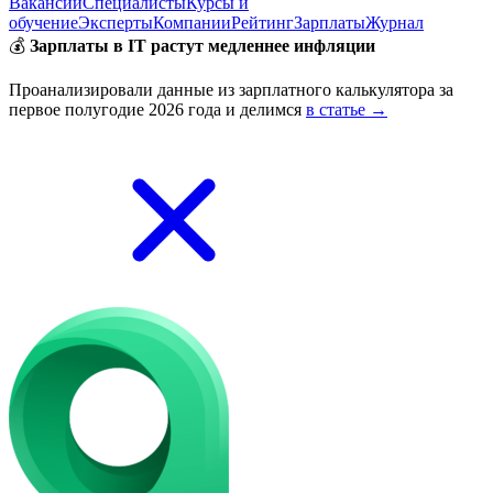
Вакансии
Специалисты
Курсы и
обучение
Эксперты
Компании
Рейтинг
Зарплаты
Журнал
💰
Зарплаты в IT растут медленнее инфляции
Проанализировали данные из зарплатного калькулятора за
первое полугодие 2026 года и делимся
в статье →