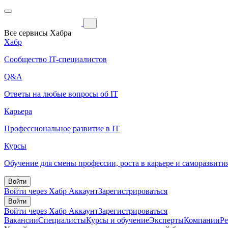
Все сервисы Хабра
Хабр
Сообщество IT-специалистов
Q&A
Ответы на любые вопросы об IT
Карьера
Профессиональное развитие в IT
Курсы
Обучение для смены профессии, роста в карьере и саморазвити
Войти
Войти через Хабр Аккаунт
Зарегистрироваться
Войти
Войти через Хабр Аккаунт
Зарегистрироваться
Вакансии
Специалисты
Курсы и обучение
Эксперты
Компании
Р