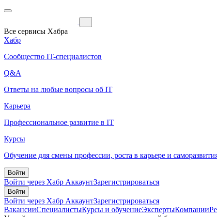
Все сервисы Хабра
Хабр
Сообщество IT-специалистов
Q&A
Ответы на любые вопросы об IT
Карьера
Профессиональное развитие в IT
Курсы
Обучение для смены профессии, роста в карьере и саморазвити
Войти
Войти через Хабр Аккаунт
Зарегистрироваться
Войти
Войти через Хабр Аккаунт
Зарегистрироваться
Вакансии
Специалисты
Курсы и обучение
Эксперты
Компании
Р