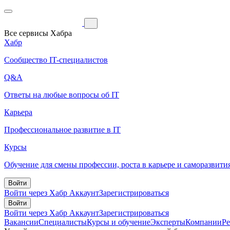
Все сервисы Хабра
Хабр
Сообщество IT-специалистов
Q&A
Ответы на любые вопросы об IT
Карьера
Профессиональное развитие в IT
Курсы
Обучение для смены профессии, роста в карьере и саморазвити
Войти
Войти через Хабр Аккаунт
Зарегистрироваться
Войти
Войти через Хабр Аккаунт
Зарегистрироваться
Вакансии
Специалисты
Курсы и обучение
Эксперты
Компании
Р