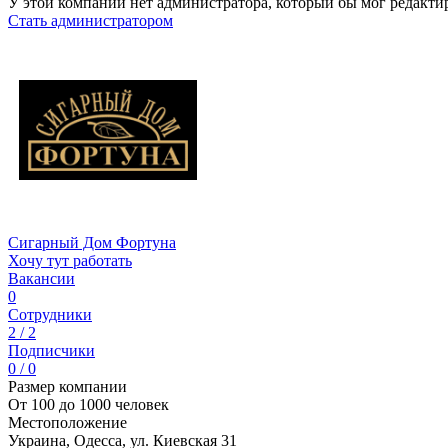
У этой компании нет администратора, который бы мог редакти
Стать администратором
Сигарный Дом Фортуна
Хочу тут работать
Вакансии
0
Сотрудники
2 / 2
Подписчики
0 / 0
Размер компании
От 100 до 1000 человек
Местоположение
Украина, Одесса, ул. Киевская 31