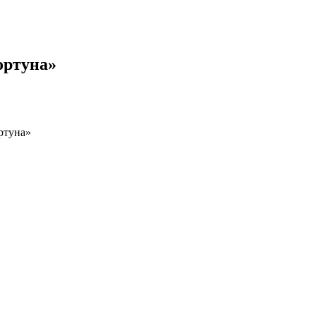
ортуна»
ртуна»