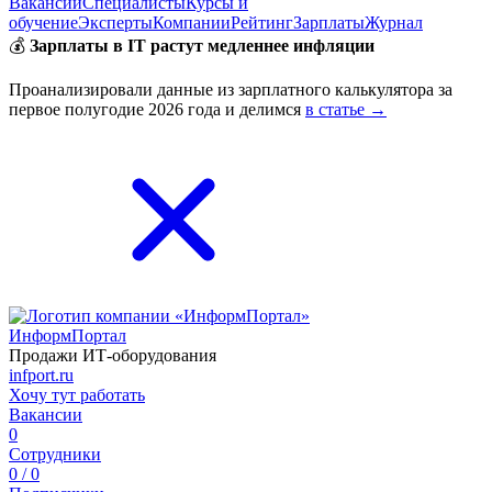
Вакансии
Специалисты
Курсы и
обучение
Эксперты
Компании
Рейтинг
Зарплаты
Журнал
💰
Зарплаты в IT растут медленнее инфляции
Проанализировали данные из зарплатного калькулятора за
первое полугодие 2026 года и делимся
в статье →
ИнформПортал
Продажи ИТ-оборудования
infport.ru
Хочу тут работать
Вакансии
0
Сотрудники
0 / 0