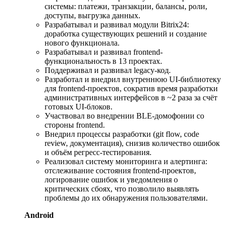
системы: платежи, транзакции, балансы, роли,
доступы, выгрузка данных.
Разрабатывал и развивал модули Bitrix24:
доработка существующих решений и создание
нового функционала.
Разрабатывал и развивал frontend-
функциональность в 13 проектах.
Поддерживал и развивал legacy-код.
Разработал и внедрил внутреннюю UI-библиотеку
для frontend-проектов, сократив время разработки
административных интерфейсов в ~2 раза за счёт
готовых UI-блоков.
Участвовал во внедрении BLE-домофонии со
стороны frontend.
Внедрил процессы разработки (git flow, code
review, документация), снизив количество ошибок
и объём регресс-тестирования.
Реализовал систему мониторинга и алертинга:
отслеживание состояния frontend-проектов,
логирование ошибок и уведомления о
критических сбоях, что позволило выявлять
проблемы до их обнаружения пользователями.
Android