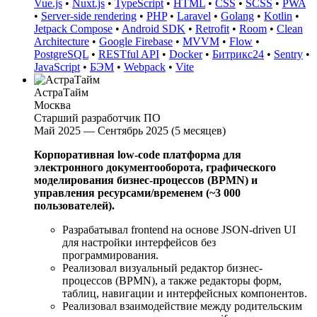
Vue.js
•
Nuxt.js
•
TypeScript
•
HTML
•
CSS
•
SCSS
•
PWA
•
Server-side rendering
•
PHP
•
Laravel
•
Golang
•
Kotlin
•
Jetpack Compose
•
Android SDK
•
Retrofit
•
Room
•
Clean
Architecture
•
Google Firebase
•
MVVM
•
Flow
•
PostgreSQL
•
RESTful API
•
Docker
•
Битрикс24
•
Sentry
•
JavaScript
•
БЭМ
•
Webpack
•
Vite
АстраТайм
Москва
Старший разработчик ПО
Май 2025 — Сентябрь 2025 (5 месяцев)
Корпоративная low-code платформа для
электронного документооборота, графического
моделирования бизнес-процессов (BPMN) и
управления ресурсами/временем (~3 000
пользователей).
Разрабатывал frontend на основе JSON-driven UI
для настройки интерфейсов без
программирования.
Реализовал визуальный редактор бизнес-
процессов (BPMN), а также редакторы форм,
таблиц, навигации и интерфейсных компонентов.
Реализовал взаимодействие между родительским