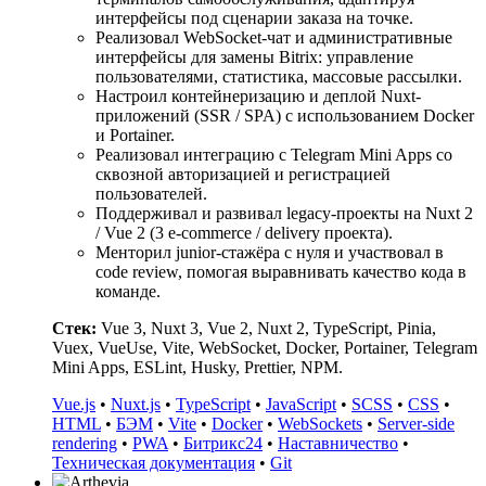
интерфейсы под сценарии заказа на точке.
Реализовал WebSocket-чат и административные
интерфейсы для замены Bitrix: управление
пользователями, статистика, массовые рассылки.
Настроил контейнеризацию и деплой Nuxt-
приложений (SSR / SPA) с использованием Docker
и Portainer.
Реализовал интеграцию с Telegram Mini Apps со
сквозной авторизацией и регистрацией
пользователей.
Поддерживал и развивал legacy-проекты на Nuxt 2
/ Vue 2 (3 e-commerce / delivery проекта).
Менторил junior-стажёра с нуля и участвовал в
code review, помогая выравнивать качество кода в
команде.
Стек:
Vue 3, Nuxt 3, Vue 2, Nuxt 2, TypeScript, Pinia,
Vuex, VueUse, Vite, WebSocket, Docker, Portainer, Telegram
Mini Apps, ESLint, Husky, Prettier, NPM.
Vue.js
•
Nuxt.js
•
TypeScript
•
JavaScript
•
SCSS
•
CSS
•
HTML
•
БЭМ
•
Vite
•
Docker
•
WebSockets
•
Server-side
rendering
•
PWA
•
Битрикс24
•
Наставничество
•
Техническая документация
•
Git