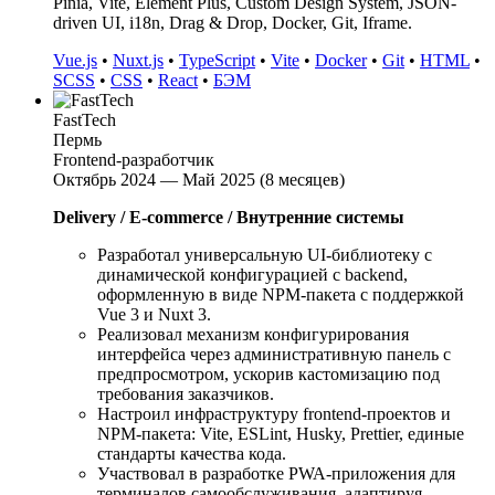
Pinia, Vite, Element Plus, Custom Design System, JSON-
driven UI, i18n, Drag & Drop, Docker, Git, Iframe.
Vue.js
•
Nuxt.js
•
TypeScript
•
Vite
•
Docker
•
Git
•
HTML
•
SCSS
•
CSS
•
React
•
БЭМ
FastTech
Пермь
Frontend-разработчик
Октябрь 2024 — Май 2025 (8 месяцев)
Delivery / E-commerce / Внутренние системы
Разработал универсальную UI-библиотеку с
динамической конфигурацией с backend,
оформленную в виде NPM-пакета с поддержкой
Vue 3 и Nuxt 3.
Реализовал механизм конфигурирования
интерфейса через административную панель с
предпросмотром, ускорив кастомизацию под
требования заказчиков.
Настроил инфраструктуру frontend-проектов и
NPM-пакета: Vite, ESLint, Husky, Prettier, единые
стандарты качества кода.
Участвовал в разработке PWA-приложения для
терминалов самообслуживания, адаптируя