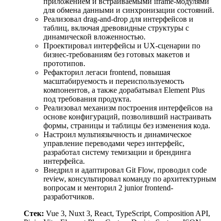
приложением и встраиваемыми iframe-модулями
для обмена данными и синхронизации состояний.
Реализовал drag-and-drop для интерфейсов и
таблиц, включая древовидные структуры с
динамической вложенностью.
Проектировал интерфейсы и UX-сценарии по
бизнес-требованиям без готовых макетов и
прототипов.
Рефакторил легаси frontend, повышая
масштабируемость и переиспользуемость
компонентов, а также дорабатывал Element Plus
под требования продукта.
Реализовал механизм построения интерфейсов на
основе конфигураций, позволивший настраивать
формы, страницы и таблицы без изменения кода.
Настроил мультиязычность и динамическое
управление переводами через интерфейс,
разработал систему темизации и брендинга
интерфейса.
Внедрил и адаптировал Git Flow, проводил code
review, консультировал команду по архитектурным
вопросам и менторил 2 junior frontend-
разработчиков.
Стек:
Vue 3, Nuxt 3, React, TypeScript, Composition API,