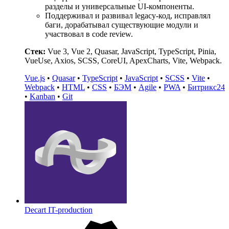
разделы и универсальные UI-компоненты.
Поддерживал и развивал legacy-код, исправлял
баги, дорабатывал существующие модули и
участвовал в code review.
Стек:
Vue 3, Vue 2, Quasar, JavaScript, TypeScript, Pinia,
VueUse, Axios, SCSS, CoreUI, ApexCharts, Vite, Webpack.
Vue.js
•
Quasar
•
TypeScript
•
JavaScript
•
SCSS
•
Vite
•
Webpack
•
HTML
•
CSS
•
БЭМ
•
Agile
•
PWA
•
Битрикс24
•
Kanban
•
Git
Decart IT-production