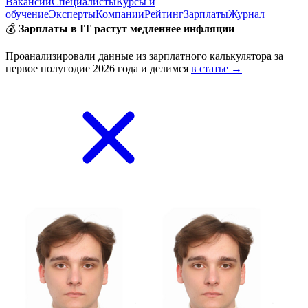
Вакансии
Специалисты
Курсы и
обучение
Эксперты
Компании
Рейтинг
Зарплаты
Журнал
💰
Зарплаты в IT растут медленнее инфляции
Проанализировали данные из зарплатного калькулятора за
первое полугодие 2026 года и делимся
в статье →