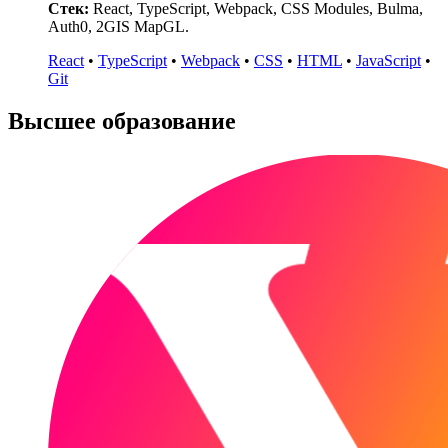
Стек:
React, TypeScript, Webpack, CSS Modules, Bulma,
Auth0, 2GIS MapGL.
React
•
TypeScript
•
Webpack
•
CSS
•
HTML
•
JavaScript
•
Git
Высшее образование