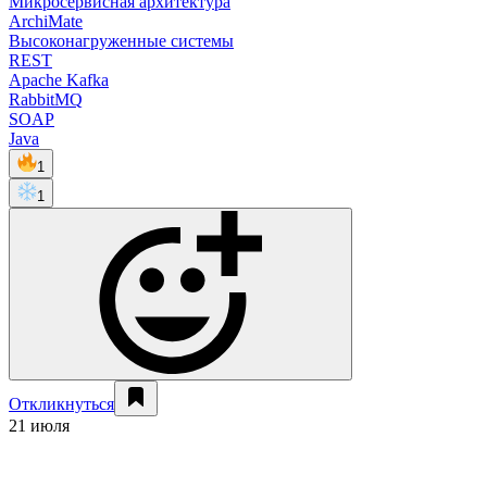
Микросервисная архитектура
ArchiMate
Высоконагруженные системы
REST
Apache Kafka
RabbitMQ
SOAP
Java
1
1
Откликнуться
21 июля