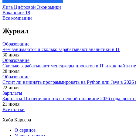
Лига Цифровой Экономики
Вакансии:
18
Все компании
Журнал
Образование
Чем занимаются и сколько зарабатывают аналитики в IT
30 июля
Образование
Сколько зарабатывают менеджеры проектов в IT и как найти п
28 июля
Образование
Стоит ли начинать программировать на Python или Java в 202
22 июля
Зарплаты
Зарплаты IT-специалистов в первой половине 2026 года: рост
21 июля
Все статьи
Хабр Карьера
О сервисе
Услуги и цены