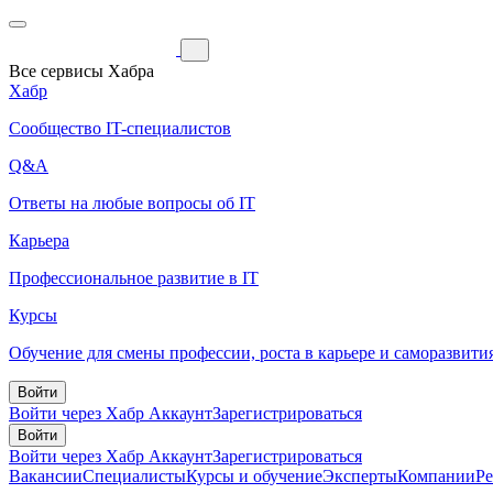
Все сервисы Хабра
Хабр
Сообщество IT-специалистов
Q&A
Ответы на любые вопросы об IT
Карьера
Профессиональное развитие в IT
Курсы
Обучение для смены профессии, роста в карьере и саморазвити
Войти
Войти через Хабр Аккаунт
Зарегистрироваться
Войти
Войти через Хабр Аккаунт
Зарегистрироваться
Вакансии
Специалисты
Курсы и обучение
Эксперты
Компании
Р