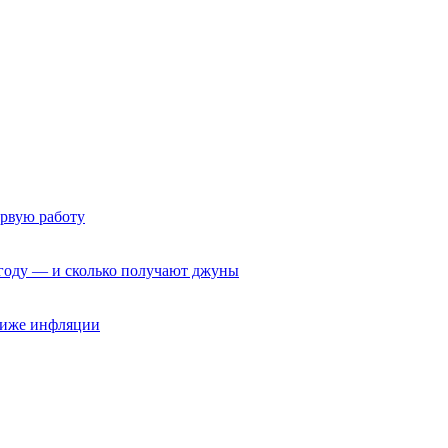
ервую работу
6 году — и сколько получают джуны
 ниже инфляции