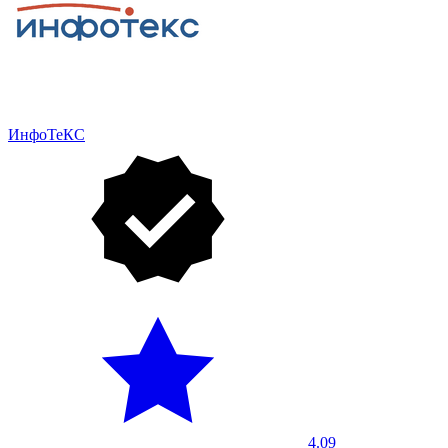
ИнфоТеКС
4.09