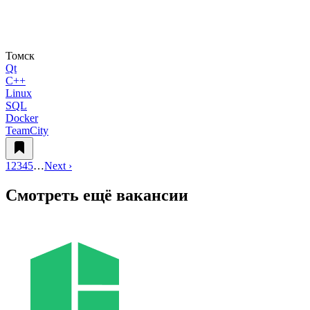
Томск
Qt
C++
Linux
SQL
Docker
TeamCity
1
2
3
4
5
…
Next ›
Смотреть ещё вакансии