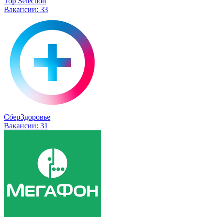
Top Selection
Вакансии:
33
СберЗдоровье
Вакансии:
31