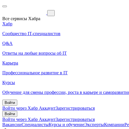
Все сервисы Хабра
Хабр
Сообщество IT-специалистов
Q&A
Ответы на любые вопросы об IT
Карьера
Профессиональное развитие в IT
Курсы
Обучение для смены профессии, роста в карьере и саморазвити
Войти
Войти через Хабр Аккаунт
Зарегистрироваться
Войти
Войти через Хабр Аккаунт
Зарегистрироваться
Вакансии
Специалисты
Курсы и обучение
Эксперты
Компании
Р