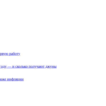
ервую работу
6 году — и сколько получают джуны
 ниже инфляции