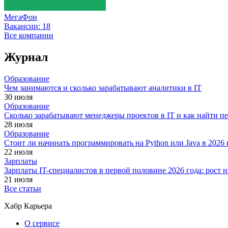
МегаФон
Вакансии:
18
Все компании
Журнал
Образование
Чем занимаются и сколько зарабатывают аналитики в IT
30 июля
Образование
Сколько зарабатывают менеджеры проектов в IT и как найти п
28 июля
Образование
Стоит ли начинать программировать на Python или Java в 202
22 июля
Зарплаты
Зарплаты IT-специалистов в первой половине 2026 года: рост
21 июля
Все статьи
Хабр Карьера
О сервисе