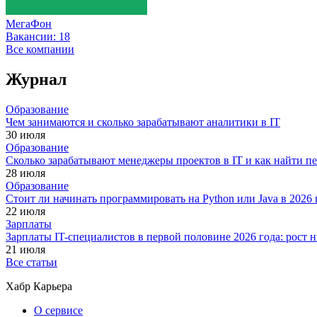
МегаФон
Вакансии:
18
Все компании
Журнал
Образование
Чем занимаются и сколько зарабатывают аналитики в IT
30 июля
Образование
Сколько зарабатывают менеджеры проектов в IT и как найти п
28 июля
Образование
Стоит ли начинать программировать на Python или Java в 202
22 июля
Зарплаты
Зарплаты IT-специалистов в первой половине 2026 года: рост
21 июля
Все статьи
Хабр Карьера
О сервисе