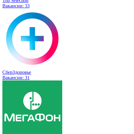
Top Selection
Вакансии:
33
СберЗдоровье
Вакансии:
31