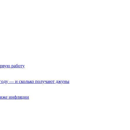
ервую работу
6 году — и сколько получают джуны
 ниже инфляции