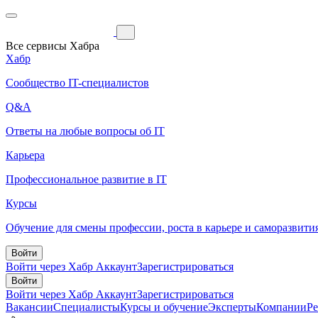
Все сервисы Хабра
Хабр
Сообщество IT-специалистов
Q&A
Ответы на любые вопросы об IT
Карьера
Профессиональное развитие в IT
Курсы
Обучение для смены профессии, роста в карьере и саморазвити
Войти
Войти через Хабр Аккаунт
Зарегистрироваться
Войти
Войти через Хабр Аккаунт
Зарегистрироваться
Вакансии
Специалисты
Курсы и обучение
Эксперты
Компании
Р