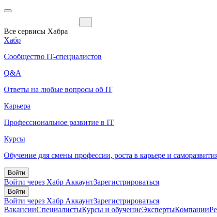
Все сервисы Хабра
Хабр
Сообщество IT-специалистов
Q&A
Ответы на любые вопросы об IT
Карьера
Профессиональное развитие в IT
Курсы
Обучение для смены профессии, роста в карьере и саморазвити
Войти
Войти через Хабр Аккаунт
Зарегистрироваться
Войти
Войти через Хабр Аккаунт
Зарегистрироваться
Вакансии
Специалисты
Курсы и обучение
Эксперты
Компании
Р