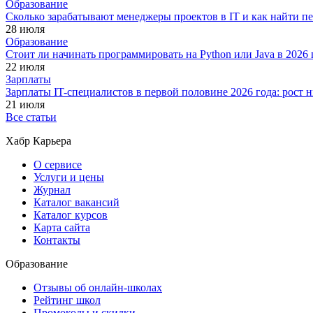
Образование
Сколько зарабатывают менеджеры проектов в IT и как найти п
28 июля
Образование
Стоит ли начинать программировать на Python или Java в 202
22 июля
Зарплаты
Зарплаты IT-специалистов в первой половине 2026 года: рост
21 июля
Все статьи
Хабр Карьера
О сервисе
Услуги и цены
Журнал
Каталог вакансий
Каталог курсов
Карта сайта
Контакты
Образование
Отзывы об онлайн-школах
Рейтинг школ
Промокоды и скидки