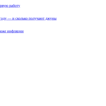
ервую работу
6 году — и сколько получают джуны
 ниже инфляции