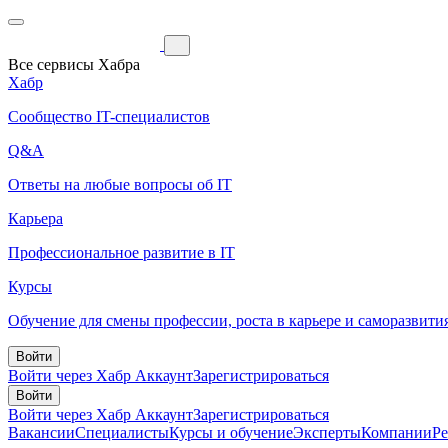
Все сервисы Хабра
Хабр
Сообщество IT-специалистов
Q&A
Ответы на любые вопросы об IT
Карьера
Профессиональное развитие в IT
Курсы
Обучение для смены профессии, роста в карьере и саморазвити
Войти
Войти через Хабр Аккаунт
Зарегистрироваться
Войти
Войти через Хабр Аккаунт
Зарегистрироваться
Вакансии
Специалисты
Курсы и обучение
Эксперты
Компании
Р