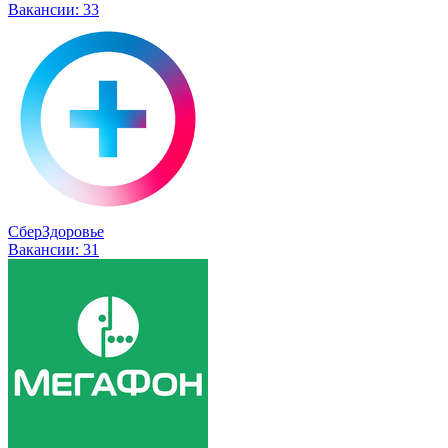
Вакансии:
33
СберЗдоровье
Вакансии:
31