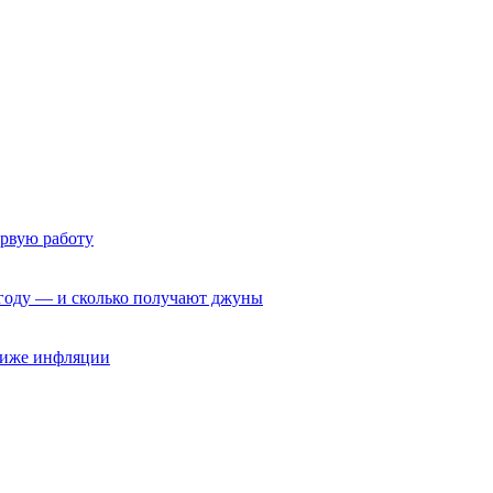
ервую работу
6 году — и сколько получают джуны
 ниже инфляции