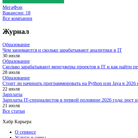
МегаФон
Вакансии:
18
Все компании
Журнал
Образование
Чем занимаются и сколько зарабатывают аналитики в IT
30 июля
Образование
Сколько зарабатывают менеджеры проектов в IT и как найти п
28 июля
Образование
Стоит ли начинать программировать на Python или Java в 202
22 июля
Зарплаты
Зарплаты IT-специалистов в первой половине 2026 года: рост
21 июля
Все статьи
Хабр Карьера
О сервисе
Услуги и цены