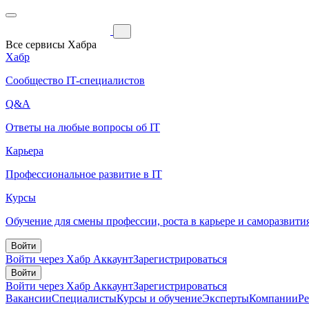
Все сервисы Хабра
Хабр
Сообщество IT-специалистов
Q&A
Ответы на любые вопросы об IT
Карьера
Профессиональное развитие в IT
Курсы
Обучение для смены профессии, роста в карьере и саморазвити
Войти
Войти через Хабр Аккаунт
Зарегистрироваться
Войти
Войти через Хабр Аккаунт
Зарегистрироваться
Вакансии
Специалисты
Курсы и обучение
Эксперты
Компании
Р