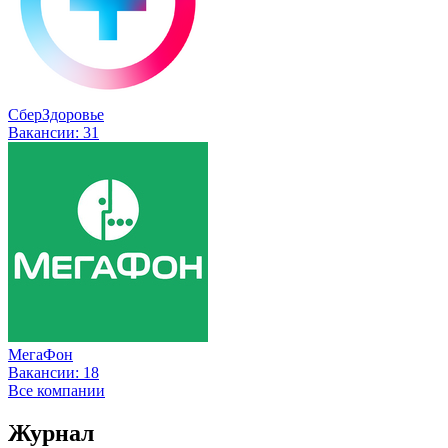
СберЗдоровье
Вакансии:
31
МегаФон
Вакансии:
18
Все компании
Журнал