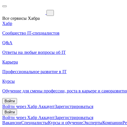
Все сервисы Хабра
Хабр
Сообщество IT-специалистов
Q&A
Ответы на любые вопросы об IT
Карьера
Профессиональное развитие в IT
Курсы
Обучение для смены профессии, роста в карьере и саморазвити
Войти
Войти через Хабр Аккаунт
Зарегистрироваться
Войти
Войти через Хабр Аккаунт
Зарегистрироваться
Вакансии
Специалисты
Курсы и обучение
Эксперты
Компании
Р