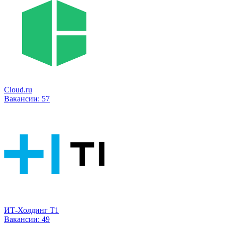
Cloud.ru
Вакансии:
57
ИТ-Холдинг Т1
Вакансии:
49