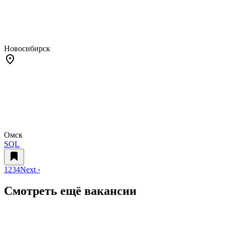
Новосибирск
Омск
SQL
1
2
3
4
Next ›
Смотреть ещё вакансии