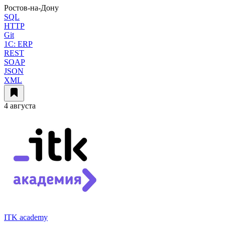
Ростов-на-Дону
SQL
HTTP
Git
1C: ERP
REST
SOAP
JSON
XML
4 августа
ITK academy