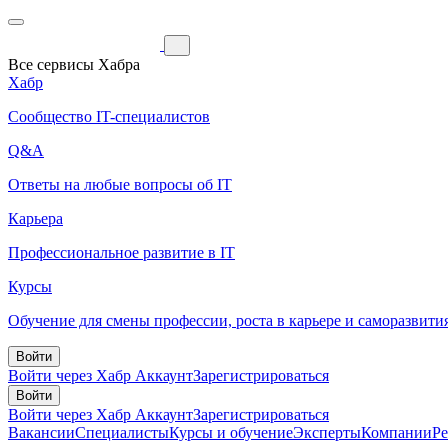
Все сервисы Хабра
Хабр
Сообщество IT-специалистов
Q&A
Ответы на любые вопросы об IT
Карьера
Профессиональное развитие в IT
Курсы
Обучение для смены профессии, роста в карьере и саморазвити
Войти
Войти через Хабр Аккаунт
Зарегистрироваться
Войти
Войти через Хабр Аккаунт
Зарегистрироваться
Вакансии
Специалисты
Курсы и обучение
Эксперты
Компании
Р