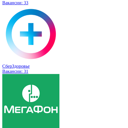
Вакансии:
33
СберЗдоровье
Вакансии:
31