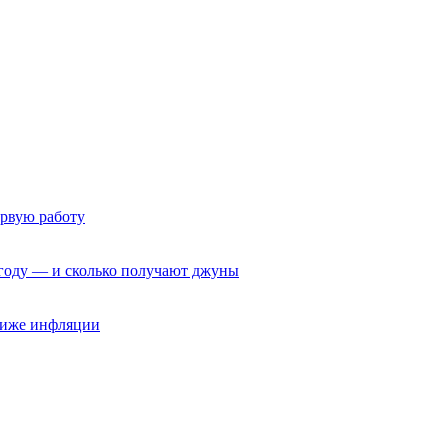
ервую работу
6 году — и сколько получают джуны
 ниже инфляции