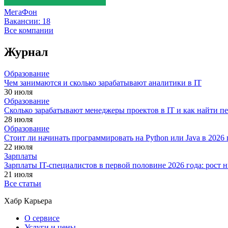
МегаФон
Вакансии:
18
Все компании
Журнал
Образование
Чем занимаются и сколько зарабатывают аналитики в IT
30 июля
Образование
Сколько зарабатывают менеджеры проектов в IT и как найти п
28 июля
Образование
Стоит ли начинать программировать на Python или Java в 202
22 июля
Зарплаты
Зарплаты IT-специалистов в первой половине 2026 года: рост
21 июля
Все статьи
Хабр Карьера
О сервисе
Услуги и цены