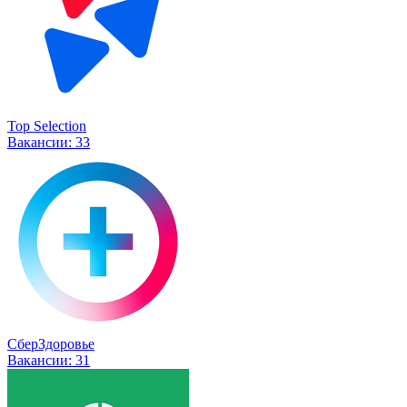
Top Selection
Вакансии:
33
СберЗдоровье
Вакансии:
31