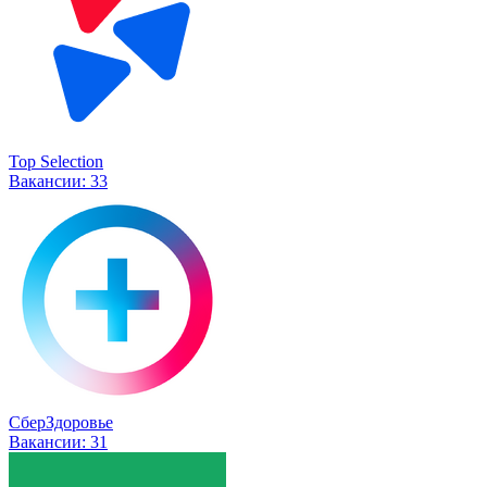
Top Selection
Вакансии:
33
СберЗдоровье
Вакансии:
31