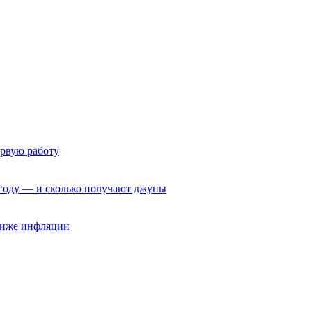
ервую работу
6 году — и сколько получают джуны
 ниже инфляции