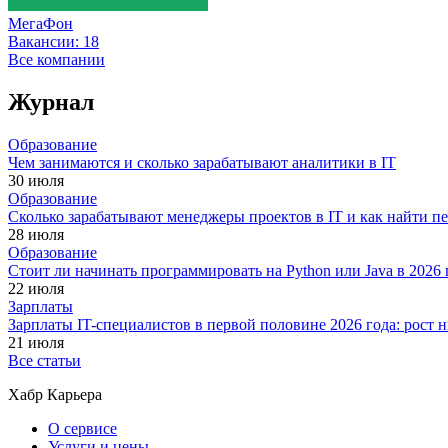
МегаФон
Вакансии:
18
Все компании
Журнал
Образование
Чем занимаются и сколько зарабатывают аналитики в IT
30 июля
Образование
Сколько зарабатывают менеджеры проектов в IT и как найти п
28 июля
Образование
Стоит ли начинать программировать на Python или Java в 202
22 июля
Зарплаты
Зарплаты IT-специалистов в первой половине 2026 года: рост
21 июля
Все статьи
Хабр Карьера
О сервисе
Услуги и цены