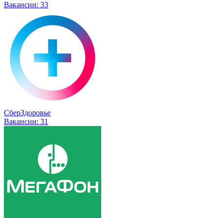
Вакансии:
33
СберЗдоровье
Вакансии:
31