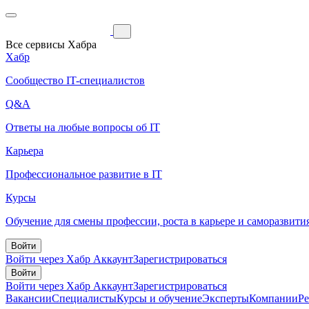
Все сервисы Хабра
Хабр
Сообщество IT-специалистов
Q&A
Ответы на любые вопросы об IT
Карьера
Профессиональное развитие в IT
Курсы
Обучение для смены профессии, роста в карьере и саморазвити
Войти
Войти через Хабр Аккаунт
Зарегистрироваться
Войти
Войти через Хабр Аккаунт
Зарегистрироваться
Вакансии
Специалисты
Курсы и обучение
Эксперты
Компании
Р