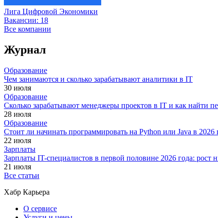
Лига Цифровой Экономики
Вакансии:
18
Все компании
Журнал
Образование
Чем занимаются и сколько зарабатывают аналитики в IT
30 июля
Образование
Сколько зарабатывают менеджеры проектов в IT и как найти п
28 июля
Образование
Стоит ли начинать программировать на Python или Java в 202
22 июля
Зарплаты
Зарплаты IT-специалистов в первой половине 2026 года: рост
21 июля
Все статьи
Хабр Карьера
О сервисе
Услуги и цены