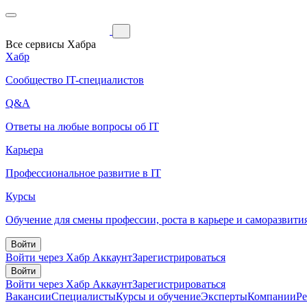
Все сервисы Хабра
Хабр
Сообщество IT-специалистов
Q&A
Ответы на любые вопросы об IT
Карьера
Профессиональное развитие в IT
Курсы
Обучение для смены профессии, роста в карьере и саморазвити
Войти
Войти через Хабр Аккаунт
Зарегистрироваться
Войти
Войти через Хабр Аккаунт
Зарегистрироваться
Вакансии
Специалисты
Курсы и обучение
Эксперты
Компании
Р