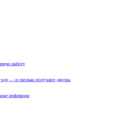
ервую работу
6 году — и сколько получают джуны
 ниже инфляции