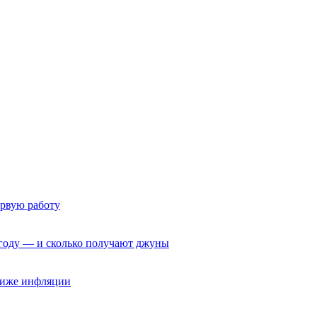
ервую работу
6 году — и сколько получают джуны
 ниже инфляции