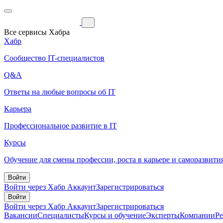
Все сервисы Хабра
Хабр
Сообщество IT-специалистов
Q&A
Ответы на любые вопросы об IT
Карьера
Профессиональное развитие в IT
Курсы
Обучение для смены профессии, роста в карьере и саморазвити
Войти
Войти через Хабр Аккаунт
Зарегистрироваться
Войти
Войти через Хабр Аккаунт
Зарегистрироваться
Вакансии
Специалисты
Курсы и обучение
Эксперты
Компании
Р