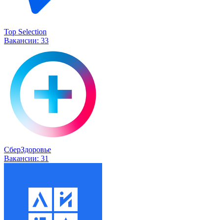
Top Selection
Вакансии:
33
СберЗдоровье
Вакансии:
31