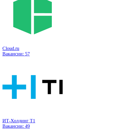
Cloud.ru
Вакансии:
57
ИТ-Холдинг Т1
Вакансии:
49