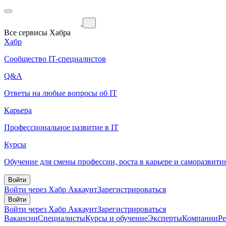
Все сервисы Хабра
Хабр
Сообщество IT-специалистов
Q&A
Ответы на любые вопросы об IT
Карьера
Профессиональное развитие в IT
Курсы
Обучение для смены профессии, роста в карьере и саморазвити
Войти
Войти через Хабр Аккаунт
Зарегистрироваться
Войти
Войти через Хабр Аккаунт
Зарегистрироваться
Вакансии
Специалисты
Курсы и обучение
Эксперты
Компании
Р