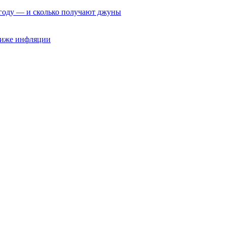
6 году — и сколько получают джуны
 ниже инфляции