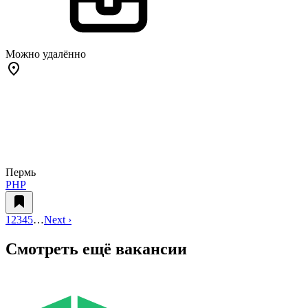
Можно удалённо
Пермь
PHP
1
2
3
4
5
…
Next ›
Смотреть ещё вакансии