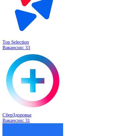
Top Selection
Вакансии:
33
СберЗдоровье
Вакансии:
31