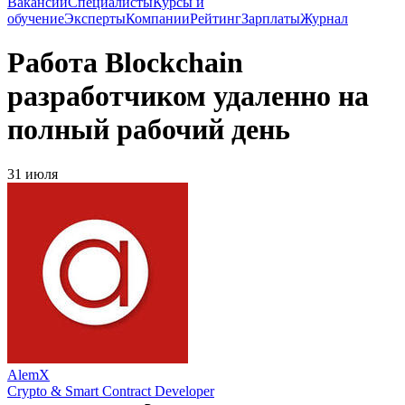
Вакансии
Специалисты
Курсы и
обучение
Эксперты
Компании
Рейтинг
Зарплаты
Журнал
Работа Blockchain
разработчиком удаленно на
полный рабочий день
31 июля
AlemX
Crypto & Smart Contract Developer