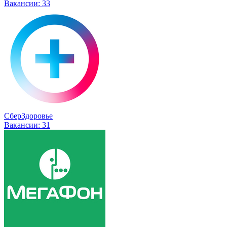
Вакансии:
33
СберЗдоровье
Вакансии:
31