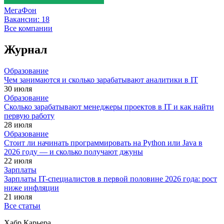
МегаФон
Вакансии:
18
Все компании
Журнал
Образование
Чем занимаются и сколько зарабатывают аналитики в IT
30 июля
Образование
Сколько зарабатывают менеджеры проектов в IT и как найти
первую работу
28 июля
Образование
Стоит ли начинать программировать на Python или Java в
2026 году — и сколько получают джуны
22 июля
Зарплаты
Зарплаты IT-специалистов в первой половине 2026 года: рост
ниже инфляции
21 июля
Все статьи
Хабр Карьера