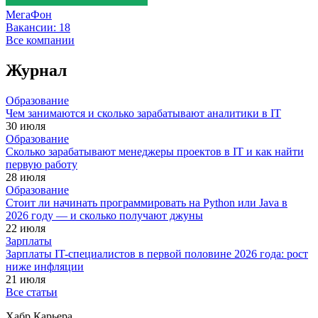
МегаФон
Вакансии:
18
Все компании
Журнал
Образование
Чем занимаются и сколько зарабатывают аналитики в IT
30 июля
Образование
Сколько зарабатывают менеджеры проектов в IT и как найти
первую работу
28 июля
Образование
Стоит ли начинать программировать на Python или Java в
2026 году — и сколько получают джуны
22 июля
Зарплаты
Зарплаты IT-специалистов в первой половине 2026 года: рост
ниже инфляции
21 июля
Все статьи
Хабр Карьера