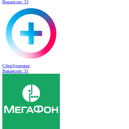
Вакансии:
33
СберЗдоровье
Вакансии:
31