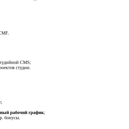
CMF.
 студийной CMS;
роектов студии.
;
дный рабочий график
;
р. бонусы.