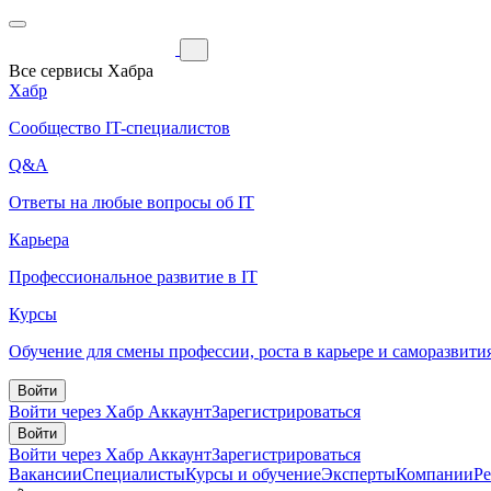
Все сервисы Хабра
Хабр
Сообщество IT-специалистов
Q&A
Ответы на любые вопросы об IT
Карьера
Профессиональное развитие в IT
Курсы
Обучение для смены профессии, роста в карьере и саморазвити
Войти
Войти через Хабр Аккаунт
Зарегистрироваться
Войти
Войти через Хабр Аккаунт
Зарегистрироваться
Вакансии
Специалисты
Курсы и обучение
Эксперты
Компании
Р