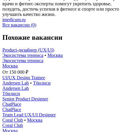
врачи и фитнес-эксперты помогут укрепить здоровье,
похудеть, достичь успехов в фитнесе и спорте или просто
улучшить качество жизни.
imedicum.ru
Все вакансии (0)
Похожие вакансии
Product-дизайнер (UX/UI)
Экосистема тенниса
•
Москва
Экосистема тенниса
Москва
От 150 000 ₽
UI/UX Design Trainee
Andersen Lab
•
Тбилиси
Andersen Lab
Тбилиси
Senior Product Designer
ChatPlace
ChatPlace
Team Lead UX/UI Designer
Coral Club
•
Москва
Coral Club
Москва