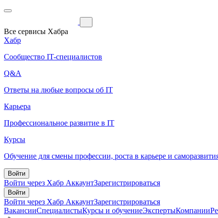
Все сервисы Хабра
Хабр
Сообщество IT-специалистов
Q&A
Ответы на любые вопросы об IT
Карьера
Профессиональное развитие в IT
Курсы
Обучение для смены профессии, роста в карьере и саморазвити
Войти
Войти через Хабр Аккаунт
Зарегистрироваться
Войти
Войти через Хабр Аккаунт
Зарегистрироваться
Вакансии
Специалисты
Курсы и обучение
Эксперты
Компании
Р