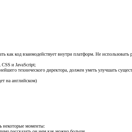
ть как код взаимодействует внутри платформ. Не использовать
CSS и JavaScript;
ытнейшего технического директора, должен уметь улучшать суще
дет на английском)
ть некоторые моменты:
димо рассказать он нем как можно больше.