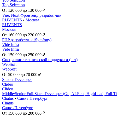
Top Selection
Top Selection
От 120 000 до 130 000 ₽
Vue, Nuxt Фронтенд разработчик
RUVENTS
•
Москва
RUVENTS
Москва
От 160 000 до 220 000 ₽
PHP разработчик (Symfony)
Vide Infra
Vide Infra
От 150 000 до 250 000 ₽
Специалист технической поддержки (чат)
WebSoft
WebSoft
От 50 000 до 70 000 ₽
Shader Developer
Clideo
Clideo
Middle/Senior Full-Stack Developer (Go, AI-First, HighLoad, Full-T
Chatus
•
Санкт-Петербург
Chatus
Санкт-Петербург
От 150 000 до 200 000 ₽