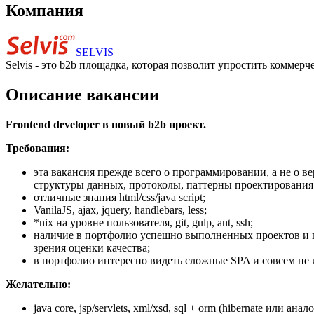
Компания
SELVIS
Selvis - это b2b площадка, которая позволит упростить комм
Описание вакансии
Frontend developer в новый b2b проект.
Требования:
эта вакансия прежде всего о программировании, а не о ве
структуры данных, протоколы, паттерны проектирования и
отличные знания html/css/java script;
VanilaJS, ajax, jquery, handlebars, less;
*nix на уровне пользователя, git, gulp, ant, ssh;
наличие в портфолио успешно выполненных проектов и го
зрения оценки качества;
в портфолио интересно видеть сложные SPA и совсем не и
Желательно:
java core, jsp/servlets, xml/xsd, sql + orm (hibernate или анал