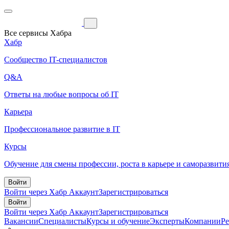
Все сервисы Хабра
Хабр
Сообщество IT-специалистов
Q&A
Ответы на любые вопросы об IT
Карьера
Профессиональное развитие в IT
Курсы
Обучение для смены профессии, роста в карьере и саморазвити
Войти
Войти через Хабр Аккаунт
Зарегистрироваться
Войти
Войти через Хабр Аккаунт
Зарегистрироваться
Вакансии
Специалисты
Курсы и обучение
Эксперты
Компании
Р