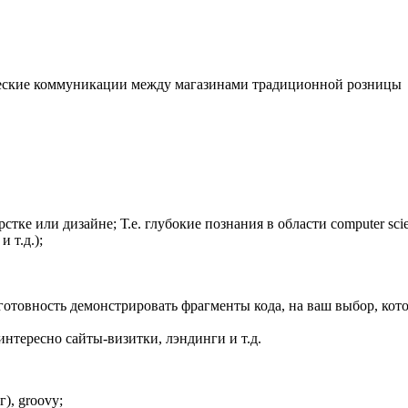
ерческие коммуникации между магазинами традиционной розницы
рстке или дизайне; Т.е. глубокие познания в области computer 
 т.д.);
товность демонстрировать фрагменты кода, на ваш выбор, котор
нтересно сайты-визитки, лэндинги и т.д.
ог), groovy;