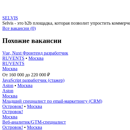
SELVIS
Selvis - это b2b площадка, которая позволит упростить комм
Все вакансии (0)
Похожие вакансии
Vue, Nuxt Фронтенд разработчик
RUVENTS
•
Москва
RUVENTS
Москва
От 160 000 до 220 000 ₽
JavaScript разработчик (стажер)
Aston
•
Москва
Aston
Москва
Младший специалист по email-маркетингу (CRM)
Островок!
•
Москва
Островок!
Москва
Веб-аналитик/GTM-специалист
Островок!
•
Москва