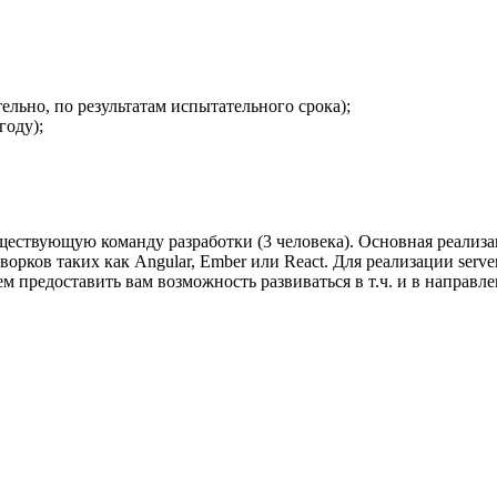
ельно, по результатам испытательного срока);
году);
уществующую команду разработки (3 человека). Основная реализ
орков таких как Angular, Ember или React. Для реализации serv
ем предоставить вам возможность развиваться в т.ч. и в направл