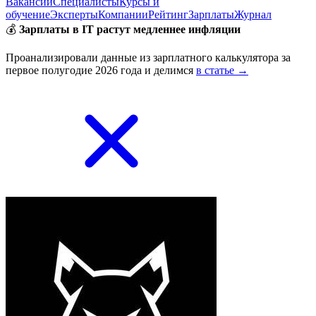
Вакансии
Специалисты
Курсы и
обучение
Эксперты
Компании
Рейтинг
Зарплаты
Журнал
💰
Зарплаты в IT растут медленнее инфляции
Проанализировали данные из зарплатного калькулятора за
первое полугодие 2026 года и делимся
в статье →