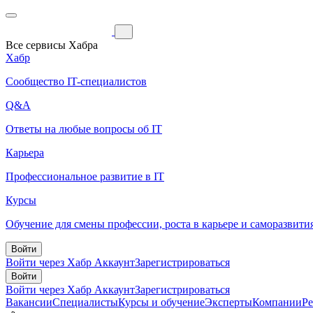
Все сервисы Хабра
Хабр
Сообщество IT-специалистов
Q&A
Ответы на любые вопросы об IT
Карьера
Профессиональное развитие в IT
Курсы
Обучение для смены профессии, роста в карьере и саморазвити
Войти
Войти через Хабр Аккаунт
Зарегистрироваться
Войти
Войти через Хабр Аккаунт
Зарегистрироваться
Вакансии
Специалисты
Курсы и обучение
Эксперты
Компании
Р